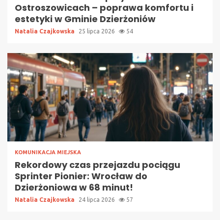
Ostroszowicach – poprawa komfortu i
estetyki w Gminie Dzierżoniów
Natalia Czajkowska
25 lipca 2026
54
KOMUNIKACJA MIEJSKA
Rekordowy czas przejazdu pociągu
Sprinter Pionier: Wrocław do
Dzierżoniowa w 68 minut!
Natalia Czajkowska
24 lipca 2026
57