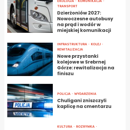
EKOLOGIA
KOMUNIKACJA
TRANSPORT
Dzierżoniów 2027:
Nowoczesne autobusy
na prąd i wodór w
miejskiej komunikacji
INFRASTRUKTURA
KOLEJ
REWITALIZACJA
Nowe przystanki
kolejowe w Srebrnej
Górze: rewitalizacja na
finiszu
POLICJA
WYDARZENIA
Chuligani zniszczyli
kaplicę na cmentarzu
KULTURA
ROZRYWKA