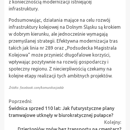
z koniecznością modernizacji istniejącej
infrastruktury.
Podsumowując, działania mające na celu rozwój
infrastruktury kolejowej na Dolnym Śląsku są krokiem
w dobrym kierunku, ale jednocześnie wymagają
przemyślanej strategii. Efektywna modernizacja tras
takich jak linia nr 289 oraz „Podsudecka Magistrala
Kolejowa” może przynieść długofalowe korzyści,
wpływając pozytywnie na rozwój gospodarczy i
społeczny regionu. Z niecierpliwością czekamy na
kolejne etapy realizacji tych ambitnych projektów.
Źródło: facebook.com/komunikacjaddz
Continue
Poprzedni:
Świdnica sprzed 110 lat: Jak futurystyczne plany
Reading
tramwajowe utknęły w biurokratycznej pułapce?
Kolejny:
Dzierżoniów znów bez transportu na cmentarz?