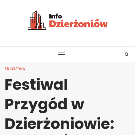
Skip
to
content
PRIMARY
MENU
TURYSTYKA
Festiwal
Przygód w
Dzierżoniowie: