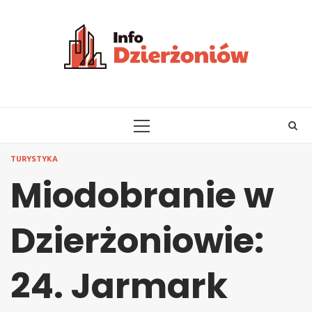
Skip
to
content
PRIMARY
MENU
TURYSTYKA
Miodobranie w
Dzierżoniowie:
24. Jarmark