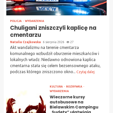
POLICJA
WYDARZENIA
Chuligani zniszczyli kaplicę na
cmentarzu
Natalia Czajkowska
6 sierpnia 2026
27
Akt wandalizmu na terenie cmentarza
komunalnego wzbudził oburzenie mieszkańców i
lokalnych władz. Niedawno odnowiona kaplica
cmentarna stała się celem bezsensownego ataku,
podczas którego zniszczono okno...
Czytaj dalej
KULTURA
ROZRYWKA
WYDARZENIA
Wieczorne kursy
autobusowe na
Bielawskim Campingu
„Sudety” ułatwiają