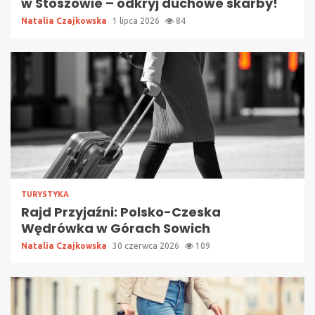
w Stoszowie – odkryj duchowe skarby!
Natalia Czajkowska
1 lipca 2026
84
TURYSTYKA
Rajd Przyjaźni: Polsko-Czeska
Wędrówka w Górach Sowich
Natalia Czajkowska
30 czerwca 2026
109