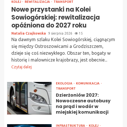
KOLEJ
REWITALIZACJA
TRANSPORT
Nowe przystanki na Kolei
Sowiogórskiej: rewitalizacja
opóźniona do 2027 roku
Natalia Czajkowska
9 sierpnia 2026
15
Na dawnym szlaku Kolei Sowiogórskiej, ciągnącym
się między Ostroszowicami a Grodziszczem,
dzieje się coś niezwykłego. Obszar ten, bogaty w
historię i malownicze krajobrazy, jest obecnie...
Czytaj dalej
EKOLOGIA
KOMUNIKACJA
TRANSPORT
Dzierżoniów 2027:
Nowoczesne autobusy
na prąd i wodór w
miejskiej komunikacji
INFRASTRUKTURA
KOLEJ