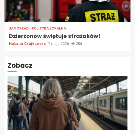
SAMORZĄD I POLITYKA LOKALNA
Dzierżonów świętuje strażaków!
Natalia Czajkowska
7 maja 2026
206
Zobacz