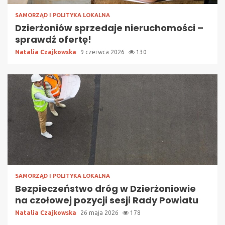
SAMORZĄD I POLITYKA LOKALNA
Dzierżoniów sprzedaje nieruchomości –
sprawdź ofertę!
Natalia Czajkowska
9 czerwca 2026
130
SAMORZĄD I POLITYKA LOKALNA
Bezpieczeństwo dróg w Dzierżoniowie
na czołowej pozycji sesji Rady Powiatu
Natalia Czajkowska
26 maja 2026
178