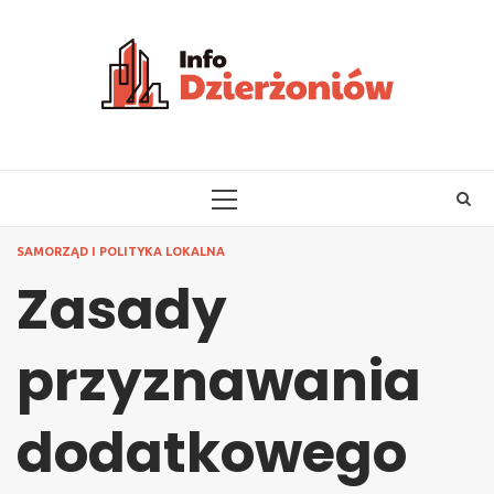
Skip
to
content
PRIMARY
MENU
SAMORZĄD I POLITYKA LOKALNA
Zasady
przyznawania
dodatkowego