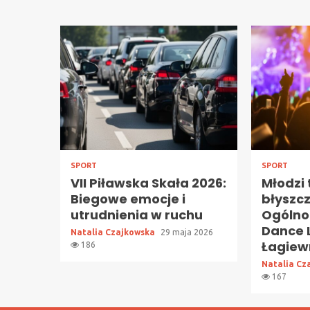
SPORT
SPORT
VII Piławska Skała 2026:
Młodzi
Biegowe emocje i
błyszc
utrudnienia w ruchu
Ogólno
Dance 
Natalia Czajkowska
29 maja 2026
Łagiew
186
Natalia Cz
167