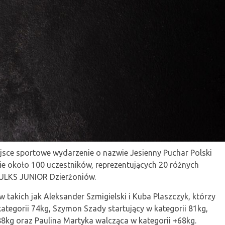
ejsce sportowe wydarzenie o nazwie Jesienny Puchar Polski
ie około 100 uczestników, reprezentujących 20 różnych
 MULKS JUNIOR Dzierżoniów.
 takich jak Aleksander Szmigielski i Kuba Plaszczyk, którzy
kategorii 74kg, Szymon Szady startujący w kategorii 81kg,
88kg oraz Paulina Martyka walcząca w kategorii +68kg.