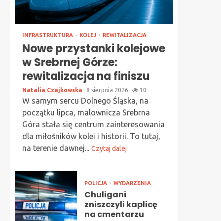
INFRASTRUKTURA
KOLEJ
REWITALIZACJA
Nowe przystanki kolejowe
w Srebrnej Górze:
rewitalizacja na finiszu
Natalia Czajkowska
8 sierpnia 2026
10
W samym sercu Dolnego Śląska, na
początku lipca, malownicza Srebrna
Góra stała się centrum zainteresowania
dla miłośników kolei i historii. To tutaj,
na terenie dawnej...
Czytaj dalej
POLICJA
WYDARZENIA
Chuligani
zniszczyli kaplicę
na cmentarzu