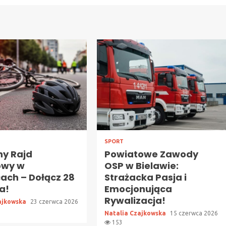
SPORT
ny Rajd
Powiatowe Zawody
owy w
OSP w Bielawie:
ach – Dołącz 28
Strażacka Pasja i
a!
Emocjonująca
Rywalizacja!
ajkowska
23 czerwca 2026
Natalia Czajkowska
15 czerwca 2026
153