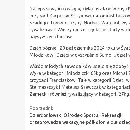
Najlepsze wyniki osiągnęli Mariusz Konieczny i 
przypadł Kacprowi Foltynowi, natomiast brązow
Szadego. Trener drużyny, Norbert Warchoł, wyra
rywalizować. Wierzy on, że regularne starty w
najwyższych laurów.
Dzień później, 20 października 2024 roku w Świ
Młodzików i Dzieci w dyscyplinie Sumo. Udział
Wśród młodych zawodników udało się zdobyć ki
Wyka w kategorii Młodziczki 65kg oraz Michał 
przypadł Franciszkowi Tule w kategorii Dzieci
Stelmaszczyk i Mateusz Szewczak w kategoriach
Zamęcki, również rywalizujący w kategorii 27kg.
Continue
Poprzedni:
Dzierżoniowski Ośrodek Sportu i Rekreacji
Reading
przeprowadza wakacyjne półkolonie dla dziec