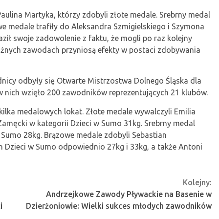
Paulina Martyka, którzy zdobyli złote medale. Srebrny medal
e medale trafiły do Aleksandra Szmigielskiego i Szymona
ził swoje zadowolenie z faktu, że mogli po raz kolejny
 różnych zawodach przyniosą efekty w postaci zdobywania
dnicy odbyły się Otwarte Mistrzostwa Dolnego Śląska dla
 w nich wzięło 200 zawodników reprezentujących 21 klubów.
lka medalowych lokat. Złote medale wywalczyli Emilia
Zamęcki w kategorii Dzieci w Sumo 31kg. Srebrny medal
 w Sumo 28kg. Brązowe medale zdobyli Sebastian
 Dzieci w Sumo odpowiednio 27kg i 33kg, a także Antoni
Kolejny:
Andrzejkowe Zawody Pływackie na Basenie w
i
Dzierżoniowie: Wielki sukces młodych zawodników