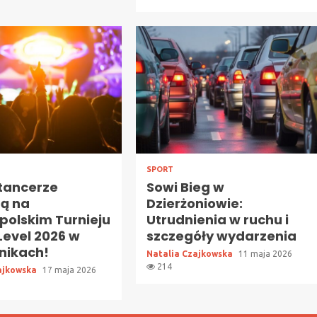
SPORT
 tancerze
Sowi Bieg w
zą na
Dzierżoniowie:
polskim Turnieju
Utrudnienia w ruchu i
Level 2026 w
szczegóły wydarzenia
nikach!
Natalia Czajkowska
11 maja 2026
214
ajkowska
17 maja 2026