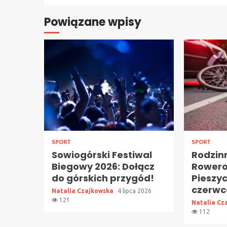
Powiązane wpisy
SPORT
SPORT
Sowiogórski Festiwal
Rodzin
Biegowy 2026: Dołącz
Rower
do górskich przygód!
Pieszyc
czerwc
Natalia Czajkowska
4 lipca 2026
121
Natalia Cz
112