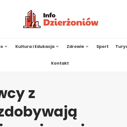
to
Kultura i Edukacja
Zdrowie
Sport
Tury
Kontakt
wcy z
 zdobywają