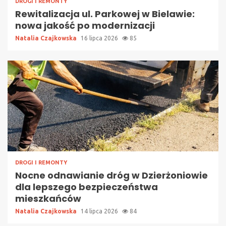
DROGI I REMONTY
Rewitalizacja ul. Parkowej w Bielawie:
nowa jakość po modernizacji
Natalia Czajkowska
16 lipca 2026
85
DROGI I REMONTY
Nocne odnawianie dróg w Dzierżoniowie
dla lepszego bezpieczeństwa
mieszkańców
Natalia Czajkowska
14 lipca 2026
84