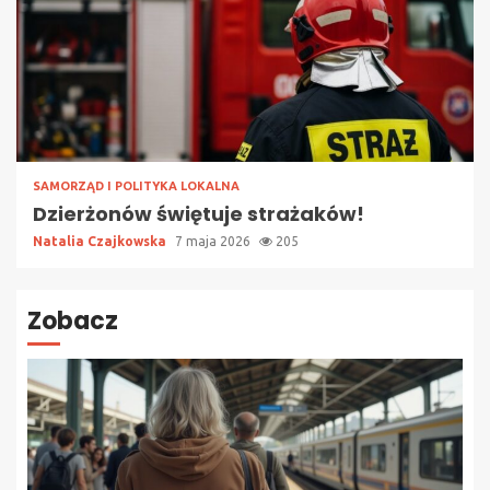
SAMORZĄD I POLITYKA LOKALNA
Dzierżonów świętuje strażaków!
Natalia Czajkowska
7 maja 2026
205
Zobacz