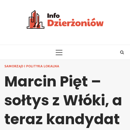
Skip
to
content
PRIMARY
MENU
SAMORZĄD I POLITYKA LOKALNA
Marcin Pięt –
sołtys z Włóki, a
teraz kandydat