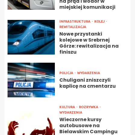
na prąd i wodór w
miejskiej komunikacji
INFRASTRUKTURA
KOLEJ
REWITALIZACJA
Nowe przystanki
kolejowe w Srebrnej
Górze: rewitalizacja na
finiszu
POLICJA
WYDARZENIA
Chuligani zniszczyli
kaplicę na cmentarzu
KULTURA
ROZRYWKA
WYDARZENIA
Wieczorne kursy
autobusowe na
Bielawskim Campingu