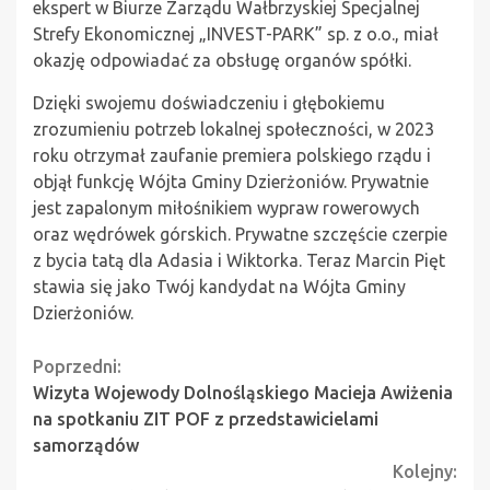
ekspert w Biurze Zarządu Wałbrzyskiej Specjalnej
Strefy Ekonomicznej „INVEST-PARK” sp. z o.o., miał
okazję odpowiadać za obsługę organów spółki.
Dzięki swojemu doświadczeniu i głębokiemu
zrozumieniu potrzeb lokalnej społeczności, w 2023
roku otrzymał zaufanie premiera polskiego rządu i
objął funkcję Wójta Gminy Dzierżoniów. Prywatnie
jest zapalonym miłośnikiem wypraw rowerowych
oraz wędrówek górskich. Prywatne szczęście czerpie
z bycia tatą dla Adasia i Wiktorka. Teraz Marcin Pięt
stawia się jako Twój kandydat na Wójta Gminy
Dzierżoniów.
Continue
Poprzedni:
Wizyta Wojewody Dolnośląskiego Macieja Awiżenia
Reading
na spotkaniu ZIT POF z przedstawicielami
samorządów
Kolejny: