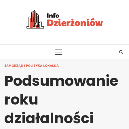
Skip
to
content
PRIMARY
MENU
SAMORZĄD I POLITYKA LOKALNA
Podsumowanie
roku
działalności