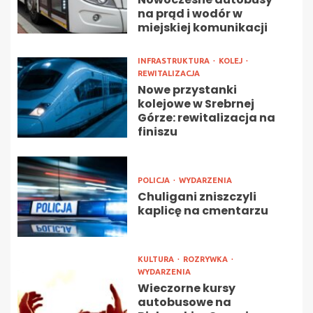
na prąd i wodór w
miejskiej komunikacji
INFRASTRUKTURA
KOLEJ
REWITALIZACJA
Nowe przystanki
kolejowe w Srebrnej
Górze: rewitalizacja na
finiszu
POLICJA
WYDARZENIA
Chuligani zniszczyli
kaplicę na cmentarzu
KULTURA
ROZRYWKA
WYDARZENIA
Wieczorne kursy
autobusowe na