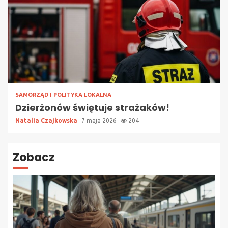
SAMORZĄD I POLITYKA LOKALNA
Dzierżonów świętuje strażaków!
Natalia Czajkowska
7 maja 2026
204
Zobacz