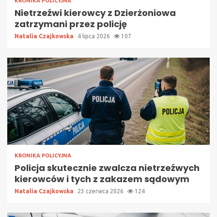
KRONIKA POLICYJNA
Nietrzeźwi kierowcy z Dzierżoniowa
zatrzymani przez policję
Natalia Czajkowska
4 lipca 2026
107
KRONIKA POLICYJNA
Policja skutecznie zwalcza nietrzeźwych
kierowców i tych z zakazem sądowym
Natalia Czajkowska
23 czerwca 2026
124