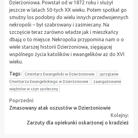
Dzierżoniowa. Powstał od w 1872 roku i służył
jeszcze w latach 50-tych XX wieku. Potem spotkał go
smutny los podobny do wielu innych przedwojennych
nekropolii – był szabrowany i zaśmiecany. Na
szczęście teraz zarówno władze jak i mieszkańcy
dbają o to miejsce. Nekropolia przypomina nam o o
wiele starszej historii Dzierżoniowa, sięgającej
wspólnego życia katolików i ewangelików aż do XVI
wieku.
Tags:
Cmentarz Ewangelicki w Dzierżoniowie
sprzątanie
Cmentarza Ewangelickiego w Dzierżoniowie
zaangażowanie
więźniów w czyn społeczny
Continue
Poprzedni:
Zmasowany atak oszustów w Dzierżoniowie
Reading
Kolejny:
Zarzuty dla opiekunki oskarżonej o kradzież