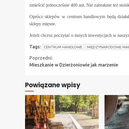
zmieścić jednocześnie 400 aut. Nie zabraknie też sto
Oprócz sklepów w centrum handlowym będą działały p
sklepy mięsne.
Jeżeli chcesz poczytać o innych inwestycjach w naszy
Tags:
CENTRUM HANDLOWE
MIĘDZYNARODOWE MAR
Continue
Poprzedni:
Mieszkanie w Dzierżoniowie jak marzenie
Reading
Powiązane wpisy