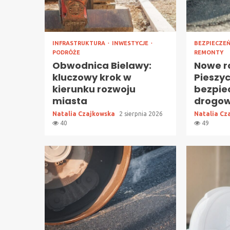
INFRASTRUKTURA
INWESTYCJE
BEZPIECZE
PODRÓŻE
REMONTY
Obwodnica Bielawy:
Nowe r
kluczowy krok w
Pieszy
kierunku rozwoju
bezpie
miasta
drogo
Natalia Czajkowska
2 sierpnia 2026
Natalia Cz
40
49