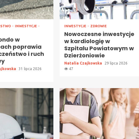
ŃSTWO
INWESTYCJE
INWESTYCJE
ZDROWIE
Nowoczesne inwestycje
ondo w
w kardiologię w
cach poprawia
Szpitalu Powiatowym w
czeństwo i ruch
Dzierżoniowie
wy
Natalia Czajkowska
29 lipca 2026
ajkowska
31 lipca 2026
47