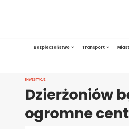
Skip
to
content
Bezpieczeństwo
Transport
Mias
INWESTYCJE
Dzierżoniów b
ogromne cen