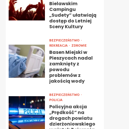
Bielawskim
Campingu
„Sudety” ułatwiają
dostęp do Letniej
Sceny Kultury
BEZPIECZEŃSTWO
REKREACJA
ZDROWIE
Basen Miejski w
Pieszycach nadal
zamknięty z
powodu
problemów z
jakością wody
BEZPIECZEŃSTWO
POLICJA
Policyjna akcja
„Prędkość” na
drogach powiatu
dzierżoniowskiego