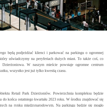
ego będą podjeżdżać klienci i parkować na parkingu o ogromnej
który uświadczymy na peryferiach dużych miast. To także coś, co
y Dzierżoniowa. W naszym mieście powstaje ogromne centrum
utku, wszystko jest już tylko kwestią czasu.
biektu Retail Park Dzierżoniów. Powierzchnia kompleksu będzie
na do końca ostatniego kwartału 2023 roku. W środku znajdować się
anych na rynku międzynarodowym. Na parkingu będzie się mogło