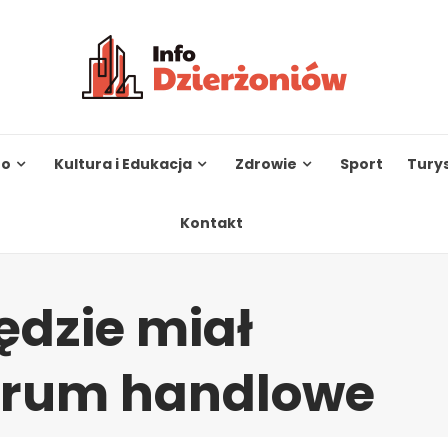
to
Kultura i Edukacja
Zdrowie
Sport
Tury
Kontakt
ędzie miał
trum handlowe