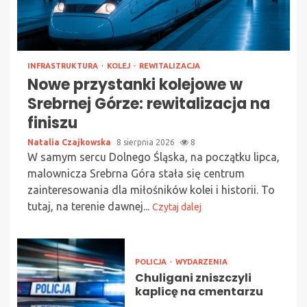
INFRASTRUKTURA
KOLEJ
REWITALIZACJA
Nowe przystanki kolejowe w
Srebrnej Górze: rewitalizacja na
finiszu
Natalia Czajkowska
8 sierpnia 2026
8
W samym sercu Dolnego Śląska, na początku lipca,
malownicza Srebrna Góra stała się centrum
zainteresowania dla miłośników kolei i historii. To
tutaj, na terenie dawnej...
Czytaj dalej
POLICJA
WYDARZENIA
Chuligani zniszczyli
kaplicę na cmentarzu