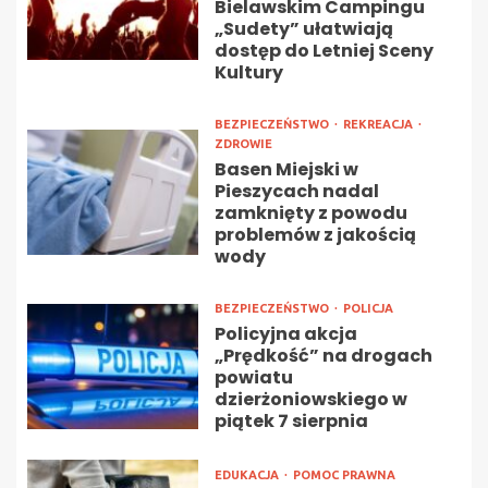
Bielawskim Campingu
„Sudety” ułatwiają
dostęp do Letniej Sceny
Kultury
BEZPIECZEŃSTWO
REKREACJA
ZDROWIE
Basen Miejski w
Pieszycach nadal
zamknięty z powodu
problemów z jakością
wody
BEZPIECZEŃSTWO
POLICJA
Policyjna akcja
„Prędkość” na drogach
powiatu
dzierżoniowskiego w
piątek 7 sierpnia
EDUKACJA
POMOC PRAWNA