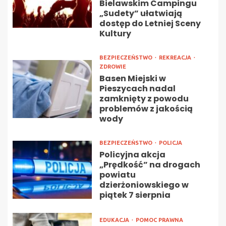
Bielawskim Campingu
„Sudety” ułatwiają
dostęp do Letniej Sceny
Kultury
BEZPIECZEŃSTWO
REKREACJA
ZDROWIE
Basen Miejski w
Pieszycach nadal
zamknięty z powodu
problemów z jakością
wody
BEZPIECZEŃSTWO
POLICJA
Policyjna akcja
„Prędkość” na drogach
powiatu
dzierżoniowskiego w
piątek 7 sierpnia
EDUKACJA
POMOC PRAWNA