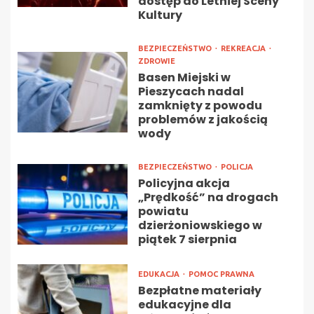
dostęp do Letniej Sceny
Kultury
BEZPIECZEŃSTWO
REKREACJA
ZDROWIE
Basen Miejski w
Pieszycach nadal
zamknięty z powodu
problemów z jakością
wody
BEZPIECZEŃSTWO
POLICJA
Policyjna akcja
„Prędkość” na drogach
powiatu
dzierżoniowskiego w
piątek 7 sierpnia
EDUKACJA
POMOC PRAWNA
Bezpłatne materiały
edukacyjne dla