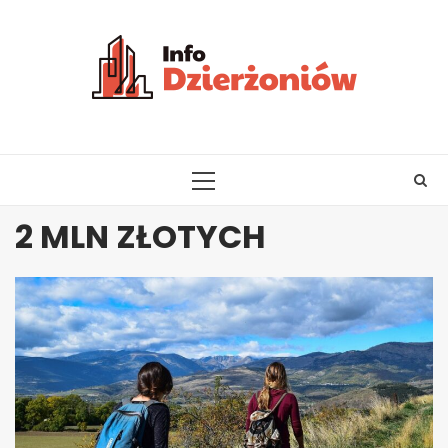
Skip
to
content
PRIMARY
MENU
2 MLN ZŁOTYCH