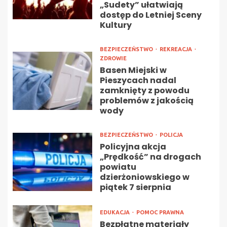
„Sudety” ułatwiają
dostęp do Letniej Sceny
Kultury
BEZPIECZEŃSTWO
REKREACJA
ZDROWIE
Basen Miejski w
Pieszycach nadal
zamknięty z powodu
problemów z jakością
wody
BEZPIECZEŃSTWO
POLICJA
Policyjna akcja
„Prędkość” na drogach
powiatu
dzierżoniowskiego w
piątek 7 sierpnia
EDUKACJA
POMOC PRAWNA
Bezpłatne materiały