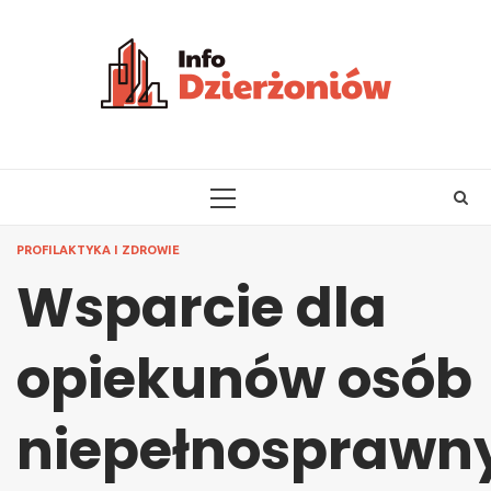
Skip
to
content
PRIMARY
MENU
PROFILAKTYKA I ZDROWIE
Wsparcie dla
opiekunów osób
niepełnosprawn