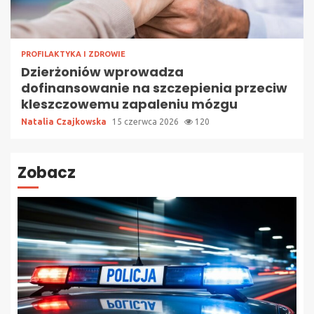
PROFILAKTYKA I ZDROWIE
Dzierżoniów wprowadza
dofinansowanie na szczepienia przeciw
kleszczowemu zapaleniu mózgu
Natalia Czajkowska
15 czerwca 2026
120
Zobacz