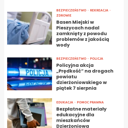
BEZPIECZEŃSTWO
REKREACJA
ZDROWIE
Basen Miejski w
Pieszycach nadal
zamknięty z powodu
problemów z jakością
wody
BEZPIECZEŃSTWO
POLICJA
Policyjna akcja
„Prędkość” na drogach
powiatu
dzierżoniowskiego w
piątek 7 sierpnia
EDUKACJA
POMOC PRAWNA
Bezpłatne materiały
edukacyjne dla
mieszkańców
Dzierżoniowa